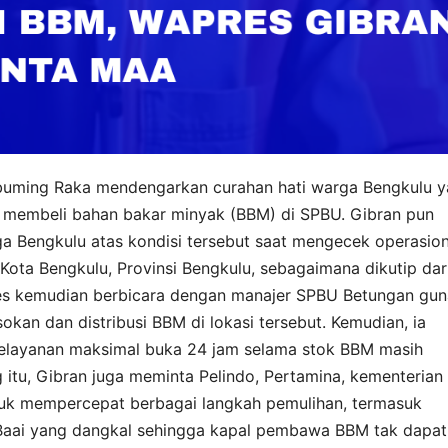
abuming Raka mendengarkan curahan hati warga Bengkulu 
 membeli bahan bakar minyak (BBM) di SPBU. Gibran pun
Bengkulu atas kondisi tersebut saat mengecek operasion
ta Bengkulu, Provinsi Bengkulu, sebagaimana dikutip dar
es kemudian berbicara dengan manajer SPBU Betungan gun
an dan distribusi BBM di lokasi tersebut. Kemudian, ia
elayanan maksimal buka 24 jam selama stok BBM masih
ng itu, Gibran juga meminta Pelindo, Pertamina, kementerian
ntuk mempercepat berbagai langkah pemulihan, termasuk
 Baai yang dangkal sehingga kapal pembawa BBM tak dapat