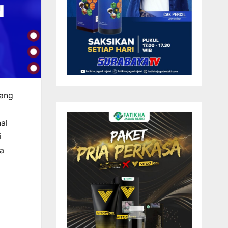
yang
al
i
a