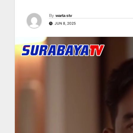
By
warta stv
JUN 8, 2025