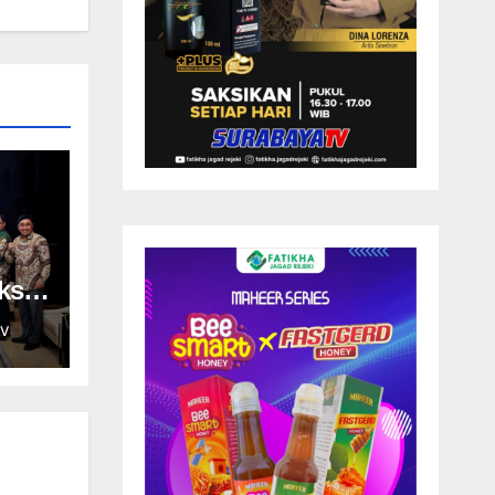
ksi
V
dan