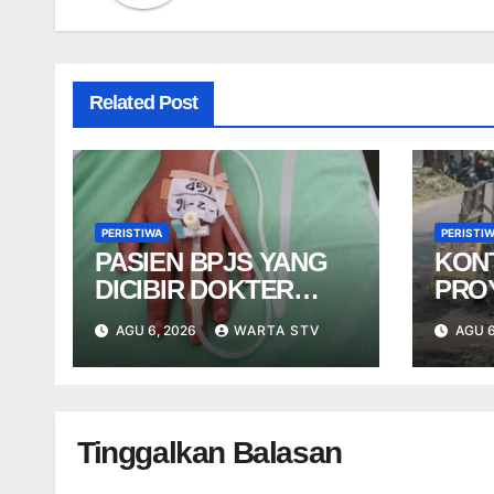
Related Post
PERISTIWA
PERISTI
PASIEN BPJS YANG
KON
DICIBIR DOKTER
PRO
PPDS BUKAN PASIEN
NGE
AGU 6, 2026
WARTA STV
AGU 6
RSUP DR. SARDJITO
USA
TER
Tinggalkan Balasan