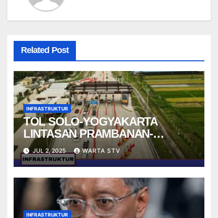
Related Post
INFRASTRUKTUR
TOL SOLO-YOGYAKARTA
LINTASAN PRAMBANAN-
KLATEN RESMI DI BUKA,
JUL 2, 2025
WARTA STV
BEROPERASI GRATIS
SEMENTARA
INFRASTRUKTUR