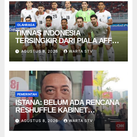
OLAHRAGA
TIMNAS INDONESIA
TERSINGKIR DARI PIALA AFF
2026
AGUSTUS 8, 2026
WARTA STV
PEMERINTAH
ISTANA: BELUM ADA RENCANA
RESHUFFLE KABINET
AGUSTUS
AGUSTUS 8, 2026
WARTA STV