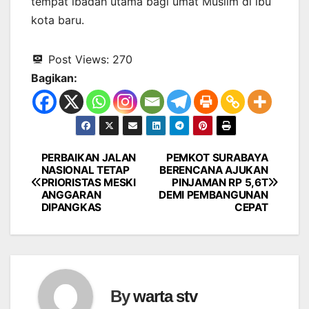
tempat ibadah utama bagi umat Muslim di ibu
kota baru.
Post Views:
270
Bagikan:
PERBAIKAN JALAN
PEMKOT SURABAYA
Navigasi
NASIONAL TETAP
BERENCANA AJUKAN
PRIORISTAS MESKI
PINJAMAN RP 5,6T
pos
ANGGARAN
DEMI PEMBANGUNAN
DIPANGKAS
CEPAT
By
warta stv