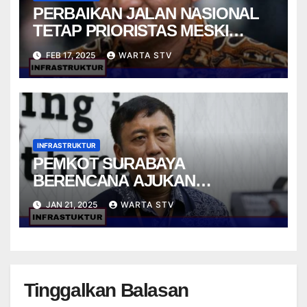
PERBAIKAN JALAN NASIONAL
TETAP PRIORISTAS MESKI
ANGGARAN DIPANGKAS
FEB 17, 2025
WARTA STV
INFRASTRUKTUR
PEMKOT SURABAYA
BERENCANA AJUKAN
PINJAMAN RP 5,6T DEMI
JAN 21, 2025
WARTA STV
PEMBANGUNAN CEPAT
Tinggalkan Balasan