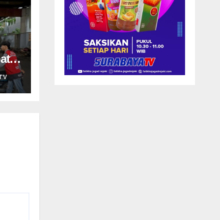
at,
TV