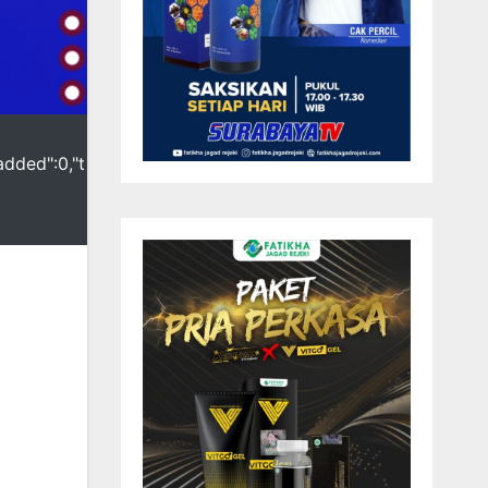
added":0,"t