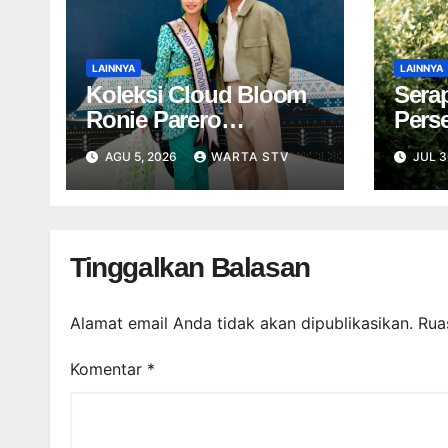
LAINNYA
LAINNYA
Koleksi Cloud Bloom
Sera
Ronie Parero
Pers
Dihidupkan Pesona
Inter
AGU 5, 2026
WARTA STV
JUL 3
Jollene Ferischea di
Sura
IFW 2026
Diha
Tinggalkan Balasan
Alamat email Anda tidak akan dipublikasikan.
Rua
Komentar
*