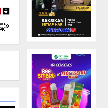
san
KPK