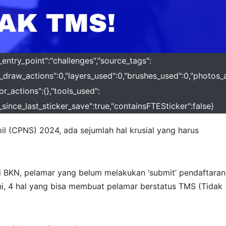
_entry_point":"challenges","source_tags":
al_draw_actions":0,"layers_used":0,"brushes_used":0,"photos_
or_actions":{},"tools_used":
ed_since_last_sticker_save":true,"containsFTESticker":false}
il (CPNS) 2024, ada sejumlah hal krusial yang harus
nsi BKN, pelamar yang belum melakukan ‘submit’ pendaftaran
ini, 4 hal yang bisa membuat pelamar berstatus TMS (Tidak