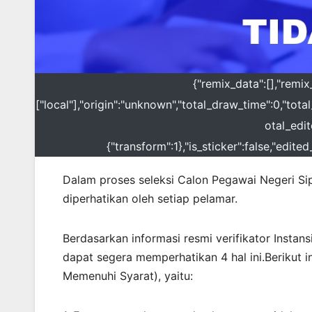
{"remix_data":[],"remix
["local"],"origin":"unknown","total_draw_time":0,"tot
otal_edit
{"transform":1},"is_sticker":false,"edit
Dalam proses seleksi Calon Pegawai Negeri Sip
diperhatikan oleh setiap pelamar.
Berdasarkan informasi resmi verifikator Insta
dapat segera memperhatikan 4 hal ini.Berikut 
Memenuhi Syarat), yaitu: