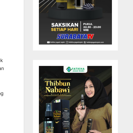
uk
an
ng