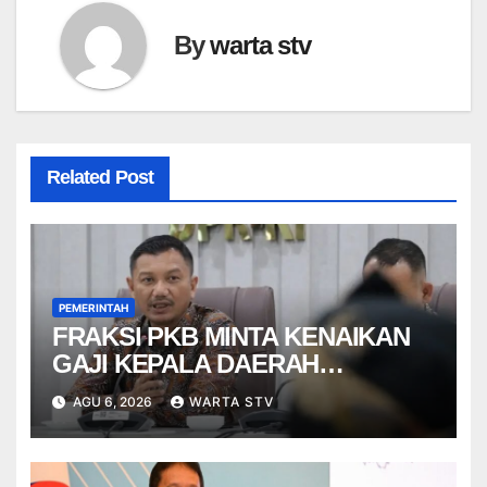
By
warta stv
Related Post
PEMERINTAH
FRAKSI PKB MINTA KENAIKAN
GAJI KEPALA DAERAH
BERBASIS KINERJA
AGU 6, 2026
WARTA STV