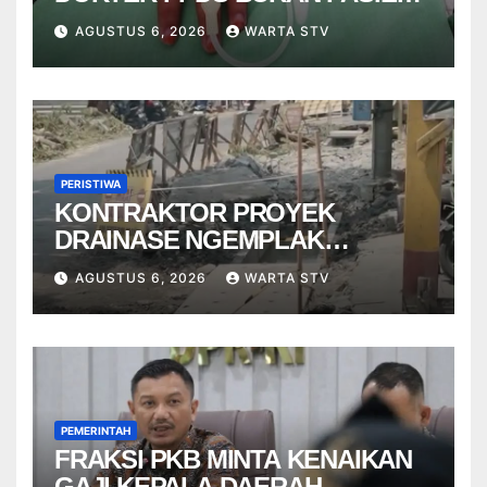
RSUP DR. SARDJITO
AGUSTUS 6, 2026
WARTA STV
PERISTIWA
KONTRAKTOR PROYEK
DRAINASE NGEMPLAK
DISANKSI USAI WARGA
AGUSTUS 6, 2026
WARTA STV
TERPELESET
PEMERINTAH
FRAKSI PKB MINTA KENAIKAN
GAJI KEPALA DAERAH