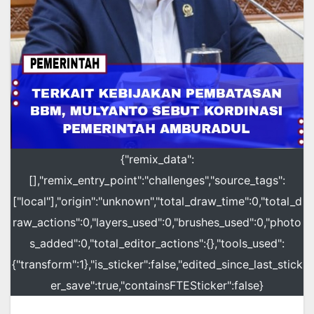
{"remix_data":
[],"remix_entry_point":"challenges","source_tags":
["local"],"origin":"unknown","total_draw_time":0,"total_d
raw_actions":0,"layers_used":0,"brushes_used":0,"photo
s_added":0,"total_editor_actions":{},"tools_used":
{"transform":1},"is_sticker":false,"edited_since_last_stick
er_save":true,"containsFTESticker":false}