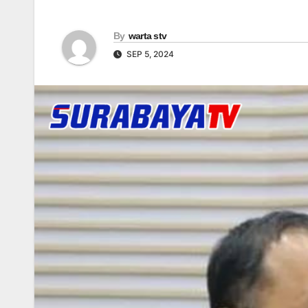
By
warta stv
SEP 5, 2024