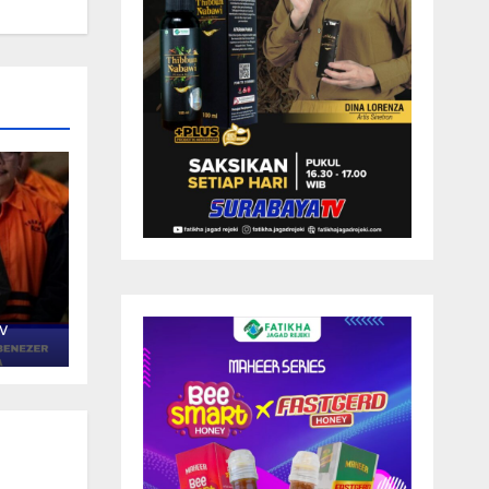
V
IS
ARA
P