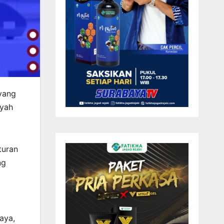
 yang
ayah
turan
ng
aya,