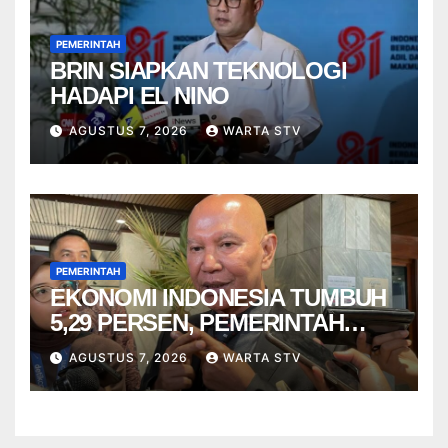
PEMERINTAH
BRIN SIAPKAN TEKNOLOGI
HADAPI EL NINO
AGUSTUS 7, 2026
WARTA STV
PEMERINTAH
EKONOMI INDONESIA TUMBUH
5,29 PERSEN, PEMERINTAH
DIMINTA TAK CEPAT PUAS
AGUSTUS 7, 2026
WARTA STV