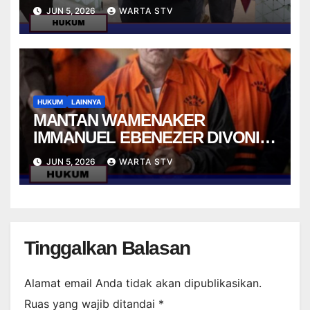
LISTRIK BGN ERA DADAN
JUN 5, 2026
WARTA STV
HUKUM
LAINNYA
MANTAN WAMENAKER
IMMANUEL EBENEZER DIVONIS
4,5 TAHUN PENJARA ATAS
JUN 5, 2026
WARTA STV
KASUS SUAP K3
Tinggalkan Balasan
Alamat email Anda tidak akan dipublikasikan.
Ruas yang wajib ditandai
*