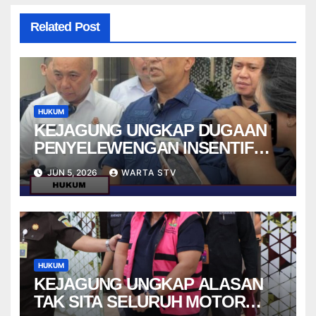
Related Post
HUKUM
KEJAGUNG UNGKAP DUGAAN
PENYELEWENGAN INSENTIF
SPPG DALAM KASUS KORUPSI
JUN 5, 2026
WARTA STV
MBG
HUKUM
KEJAGUNG UNGKAP ALASAN
TAK SITA SELURUH MOTOR