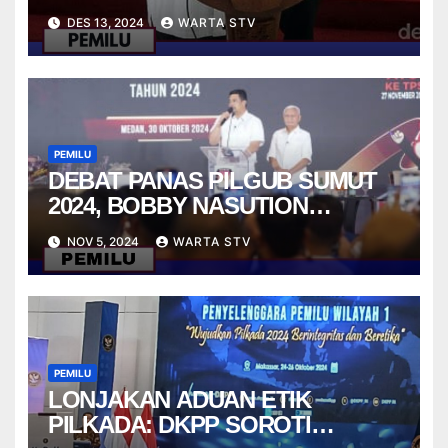
YANG PERLU DIREVISI?
DES 13, 2024
WARTA STV
PEMILU
DEBAT PANAS PILGUB SUMUT
2024, BOBBY NASUTION
TANTANG EDY RAHMAYADI
NOV 5, 2024
WARTA STV
SOAL ANGGARAN KESEHATAN
DAN PEMBELIAN MEDAN CLUB
PEMILU
LONJAKAN ADUAN ETIK
PILKADA: DKPP SOROTI