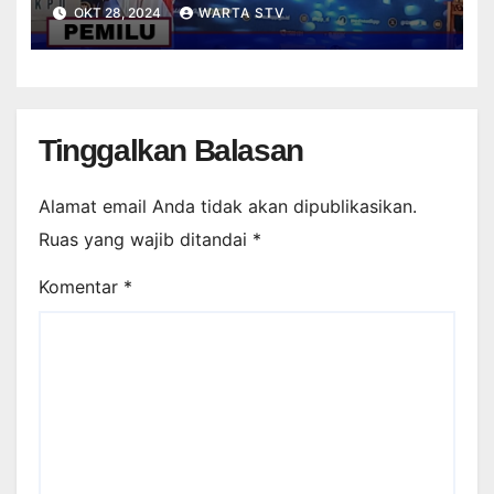
KEDEKATAN
OKT 28, 2024
WARTA STV
PENYELENGGARAAN DENGAN
PESERTA
Tinggalkan Balasan
Alamat email Anda tidak akan dipublikasikan.
Ruas yang wajib ditandai
*
Komentar
*