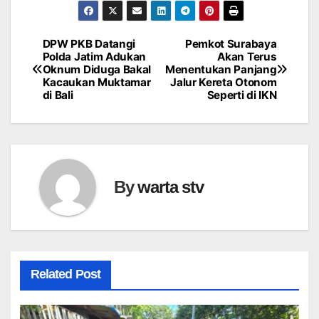
DPW PKB Datangi
Pemkot Surabaya
Navigasi
Polda Jatim Adukan
Akan Terus
Oknum Diduga Bakal
Menentukan Panjang
pos
Kacaukan Muktamar
Jalur Kereta Otonom
di Bali
Seperti di IKN
By
warta stv
Related Post