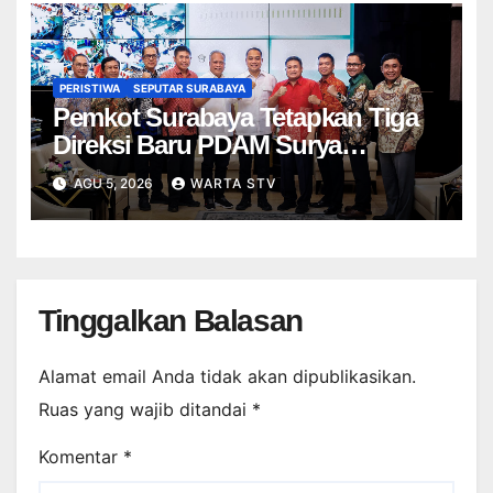
PERISTIWA
SEPUTAR SURABAYA
Pemkot Surabaya Tetapkan Tiga
Direksi Baru PDAM Surya
Sembada, Fokus Perkuat
AGU 5, 2026
WARTA STV
Layanan dan Kinerja
Tinggalkan Balasan
Alamat email Anda tidak akan dipublikasikan.
Ruas yang wajib ditandai
*
Komentar
*