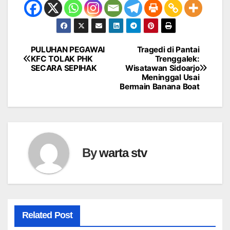
PULUHAN PEGAWAI
Tragedi di Pantai
Navigasi
KFC TOLAK PHK
Trenggalek:
SECARA SEPIHAK
Wisatawan Sidoarjo
pos
Meninggal Usai
Bermain Banana Boat
By
warta stv
Related Post