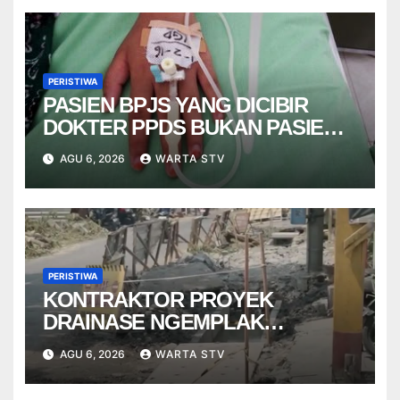
PERISTIWA
PASIEN BPJS YANG DICIBIR
DOKTER PPDS BUKAN PASIEN
RSUP DR. SARDJITO
AGU 6, 2026
WARTA STV
PERISTIWA
KONTRAKTOR PROYEK
DRAINASE NGEMPLAK
DISANKSI USAI WARGA
AGU 6, 2026
WARTA STV
TERPELESET