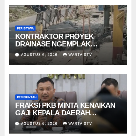
PERISTIWA
KONTRAKTOR PROYEK
DRAINASE NGEMPLAK
DISANKSI USAI WARGA
AGUSTUS 6, 2026
WARTA STV
TERPELESET
PEMERINTAH
FRAKSI PKB MINTA KENAIKAN
GAJI KEPALA DAERAH
BERBASIS KINERJA
AGUSTUS 6, 2026
WARTA STV