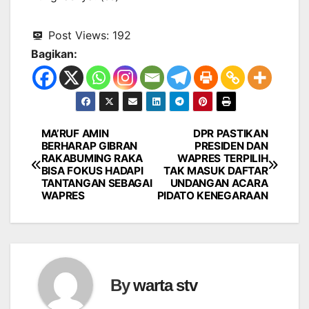
Post Views:
192
Bagikan:
MA’RUF AMIN
DPR PASTIKAN
Navigasi
BERHARAP GIBRAN
PRESIDEN DAN
RAKABUMING RAKA
WAPRES TERPILIH
pos
BISA FOKUS HADAPI
TAK MASUK DAFTAR
TANTANGAN SEBAGAI
UNDANGAN ACARA
WAPRES
PIDATO KENEGARAAN
By
warta stv