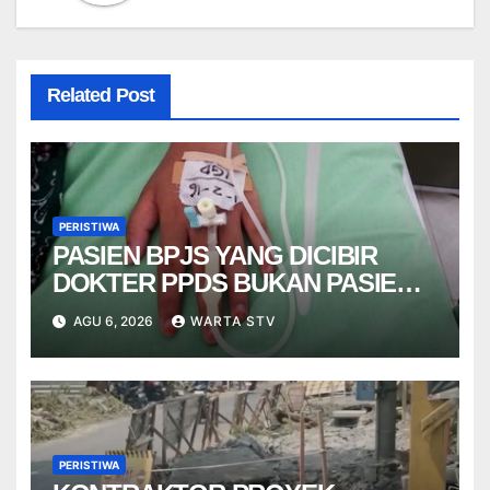
Related Post
PERISTIWA
PASIEN BPJS YANG DICIBIR
DOKTER PPDS BUKAN PASIEN
RSUP DR. SARDJITO
AGU 6, 2026
WARTA STV
PERISTIWA