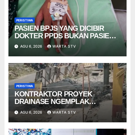
PERISTIWA
PASIEN BPJS YANG DICIBIR
DOKTER PPDS BUKAN PASIEN
RSUP DR. SARDJITO
AGU 6, 2026
WARTA STV
PERISTIWA
KONTRAKTOR PROYEK
DRAINASE NGEMPLAK
DISANKSI USAI WARGA
AGU 6, 2026
WARTA STV
TERPELESET