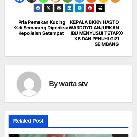
Pria Pemakan Kucing
KEPALA BKKN HASTO
Navigasi
di Semarang Diperiksa
WARDOYO ANJURKAN
Kepolisian Setempat
IBU MENYUSUI TETAP
pos
KB DAN PENUHI GIZI
SEIMBANG
By
warta stv
Related Post