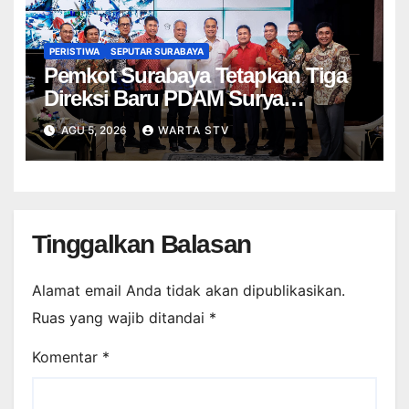
PERISTIWA
SEPUTAR SURABAYA
Pemkot Surabaya Tetapkan Tiga
Direksi Baru PDAM Surya
Sembada, Fokus Perkuat
AGU 5, 2026
WARTA STV
Layanan dan Kinerja
Tinggalkan Balasan
Alamat email Anda tidak akan dipublikasikan.
Ruas yang wajib ditandai
*
Komentar
*