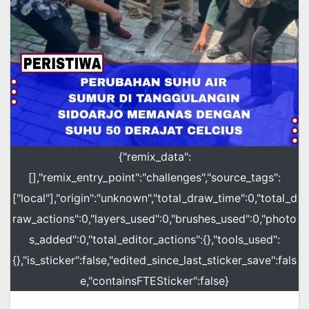
{"remix_data":
[],"remix_entry_point":"challenges","source_tags":
["local"],"origin":"unknown","total_draw_time":0,"total_d
raw_actions":0,"layers_used":0,"brushes_used":0,"photo
s_added":0,"total_editor_actions":{},"tools_used":
{},"is_sticker":false,"edited_since_last_sticker_save":fals
e,"containsFTESticker":false}