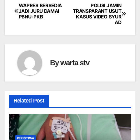
WAPRES BERSEDIA
POLISI JAMIN
Navigasi
JADI JURU DAMAI
TRANSPARANT USUT
PBNU-PKB
KASUS VIDEO SYUR
pos
AD
By
warta stv
Related Post
PERISTIWA