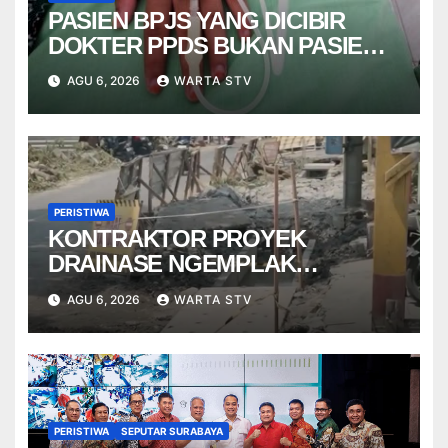
PASIEN BPJS YANG DICIBIR
DOKTER PPDS BUKAN PASIEN
RSUP DR. SARDJITO
AGU 6, 2026
WARTA STV
PERISTIWA
KONTRAKTOR PROYEK
DRAINASE NGEMPLAK
DISANKSI USAI WARGA
AGU 6, 2026
WARTA STV
TERPELESET
PERISTIWA
SEPUTAR SURABAYA