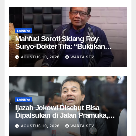
LAINNYA
Mahfud Soroti Sidang Roy
Suryo-Dokter Tifa: “Buktikan
Dulu Ijazah Jokowi Asli”
AGUSTUS 10, 2026
WARTA STV
LAINNYA
Ijazah Jokowi Disebut Bisa
Dipalsukan di Jalan Pramuka,
UGM: Tak Ada Laporan!
AGUSTUS 10, 2026
WARTA STV