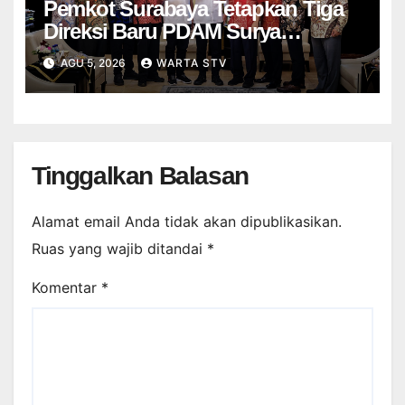
Pemkot Surabaya Tetapkan Tiga
Direksi Baru PDAM Surya
Sembada, Fokus Perkuat
AGU 5, 2026
WARTA STV
Layanan dan Kinerja
Tinggalkan Balasan
Alamat email Anda tidak akan dipublikasikan.
Ruas yang wajib ditandai
*
Komentar
*