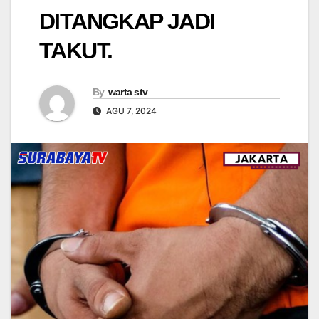
DITANGKAP JADI
TAKUT.
By
warta stv
AGU 7, 2024