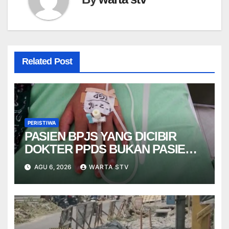
Related Post
PERISTIWA
PASIEN BPJS YANG DICIBIR
DOKTER PPDS BUKAN PASIEN
RSUP DR. SARDJITO
AGU 6, 2026
WARTA STV