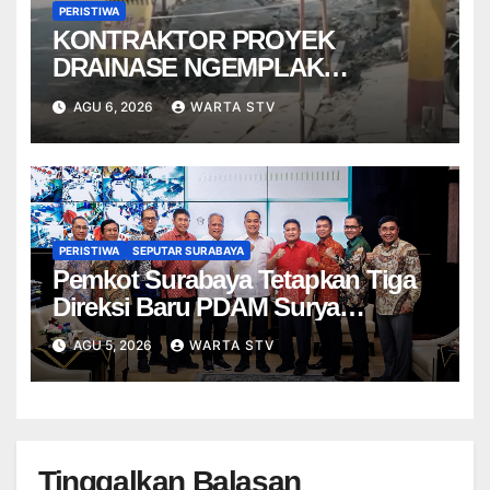
PERISTIWA
KONTRAKTOR PROYEK
DRAINASE NGEMPLAK
DISANKSI USAI WARGA
AGU 6, 2026
WARTA STV
TERPELESET
PERISTIWA
SEPUTAR SURABAYA
Pemkot Surabaya Tetapkan Tiga
Direksi Baru PDAM Surya
Sembada, Fokus Perkuat
AGU 5, 2026
WARTA STV
Layanan dan Kinerja
Tinggalkan Balasan