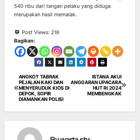
540 ribu dari tangan pelaku yang diduga
merupakan hasil memalak.
Post Views:
216
Bagikan:
ANGKOT TABRAK
ISTANA AKUI
Navigasi
PEJALAN KAKI DAN
ANGGARAN UPACARA
MENYERUDUK KIOS DI
HUT RI 2024
pos
DEPOK, SOPIR
MEMBENGKAK
DIAMANKAN POLISI
By
warta stv