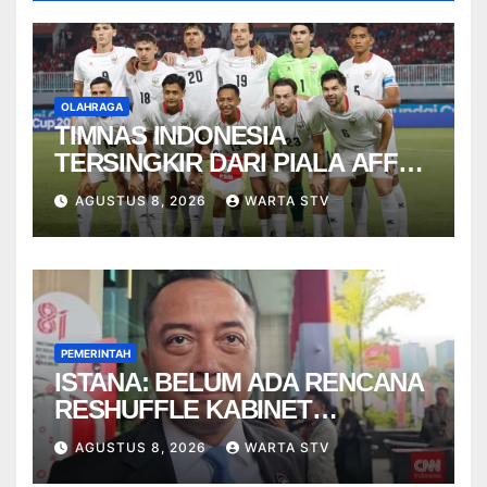
OLAHRAGA
TIMNAS INDONESIA
TERSINGKIR DARI PIALA AFF
2026
AGUSTUS 8, 2026
WARTA STV
PEMERINTAH
ISTANA: BELUM ADA RENCANA
RESHUFFLE KABINET
AGUSTUS
AGUSTUS 8, 2026
WARTA STV