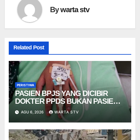
By
warta stv
Related Post
PERISTIWA
PASIEN BPJS YANG DICIBIR
DOKTER PPDS BUKAN PASIEN
RSUP DR. SARDJITO
AGU 6, 2026
WARTA STV