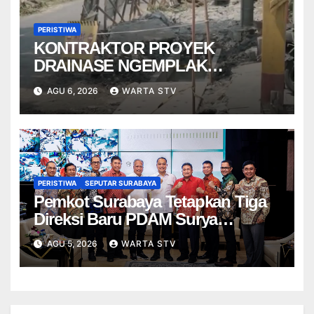
PERISTIWA
KONTRAKTOR PROYEK
DRAINASE NGEMPLAK
DISANKSI USAI WARGA
AGU 6, 2026
WARTA STV
TERPELESET
PERISTIWA
SEPUTAR SURABAYA
Pemkot Surabaya Tetapkan Tiga
Direksi Baru PDAM Surya
Sembada, Fokus Perkuat
AGU 5, 2026
WARTA STV
Layanan dan Kinerja