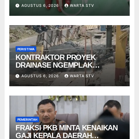
RSUP DR. SARDJITO
AGUSTUS 6, 2026
WARTA STV
PERISTIWA
KONTRAKTOR PROYEK
DRAINASE NGEMPLAK
DISANKSI USAI WARGA
AGUSTUS 6, 2026
WARTA STV
TERPELESET
PEMERINTAH
FRAKSI PKB MINTA KENAIKAN
GAJI KEPALA DAERAH