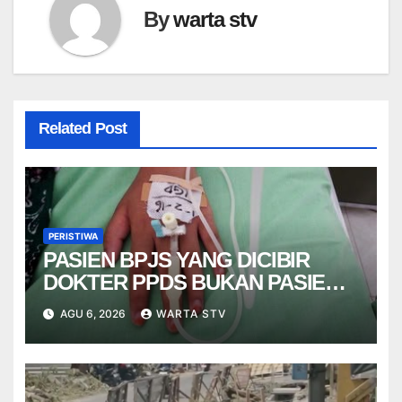
By
warta stv
Related Post
PERISTIWA
PASIEN BPJS YANG DICIBIR
DOKTER PPDS BUKAN PASIEN
RSUP DR. SARDJITO
AGU 6, 2026
WARTA STV