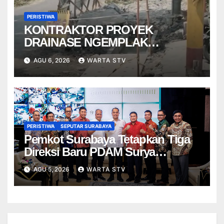
PERISTIWA
KONTRAKTOR PROYEK
DRAINASE NGEMPLAK
DISANKSI USAI WARGA
AGU 6, 2026
WARTA STV
TERPELESET
PERISTIWA
SEPUTAR SURABAYA
Pemkot Surabaya Tetapkan Tiga
Direksi Baru PDAM Surya
Sembada, Fokus Perkuat
AGU 5, 2026
WARTA STV
Layanan dan Kinerja