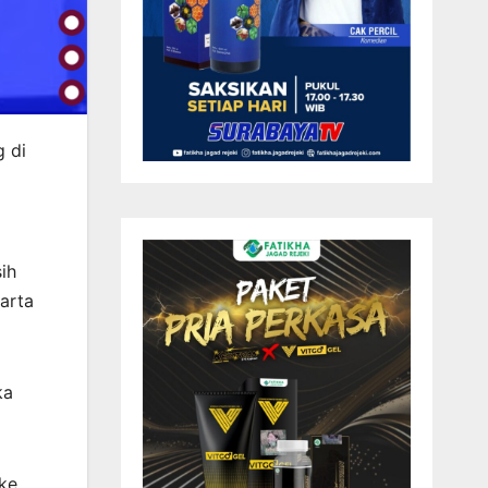
g di
ih
arta
ka
ke