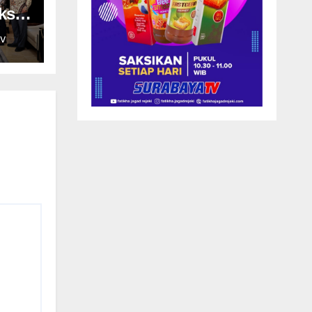
ksi
V
dan