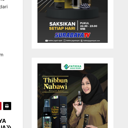
dari
am
YA
JA