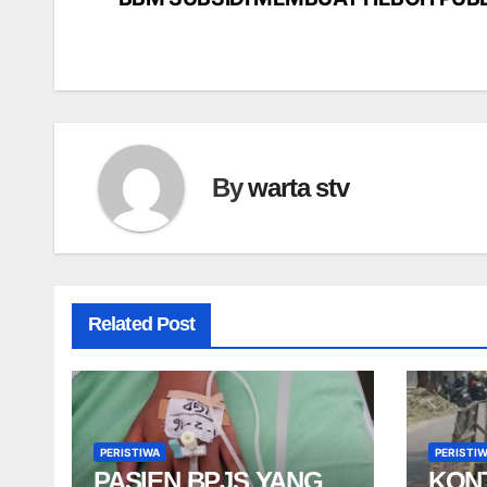
pos
By
warta stv
Related Post
PERISTIWA
PERISTI
PASIEN BPJS YANG
KON