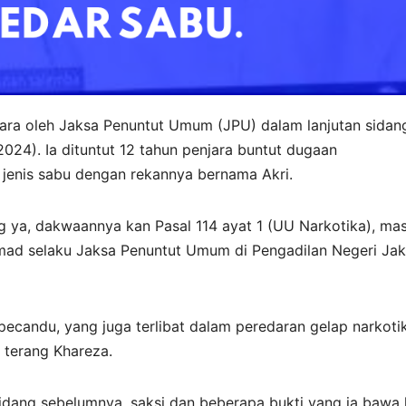
jara oleh Jaksa Penuntut Umum (JPU) dalam lanjutan sidan
2024). Ia dituntut 12 tahun penjara buntut dugaan
a jenis sabu dengan rekannya bernama Akri.
g ya, dakwaannya kan Pasal 114 ayat 1 (UU Narkotika), mas
ad selaku Jaksa Penuntut Umum di Pengadilan Negeri Jak
ecandu, yang juga terlibat dalam peredaran gelap narkoti
 terang Khareza.
dang sebelumnya, saksi dan beberapa bukti yang ia bawa 