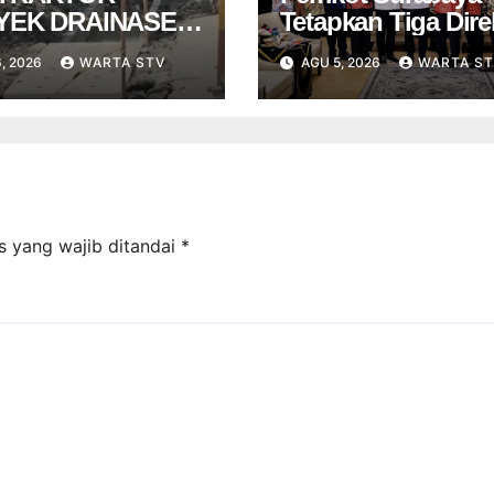
YEK DRAINASE
Tetapkan Tiga Dire
MPLAK DISANKSI
Baru PDAM Surya
, 2026
WARTA STV
AGU 5, 2026
WARTA ST
I WARGA
Sembada, Fokus
PELESET
Perkuat Layanan 
Kinerja
s yang wajib ditandai
*