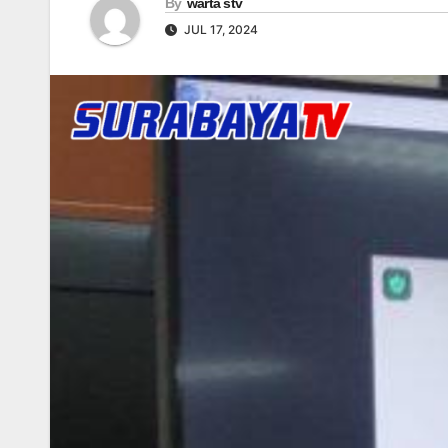
By
warta stv
JUL 17, 2024