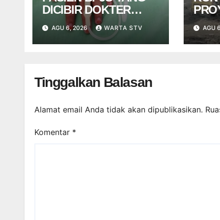
DICIBIR DOKTER
PRO
PPDS BUKAN PASIEN
NGE
AGU 6, 2026
WARTA STV
AGU 6
RSUP DR. SARDJITO
USA
TER
Tinggalkan Balasan
Alamat email Anda tidak akan dipublikasikan.
Rua
Komentar
*