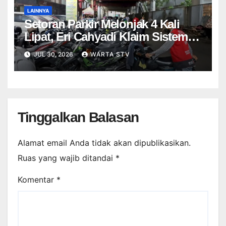
LAINNYA
Setoran Parkir Melonjak 4 Kali
Lipat, Eri Cahyadi Klaim Sistem
Nontunai Tekan Kebocoran
JUL 30, 2026
WARTA STV
Tinggalkan Balasan
Alamat email Anda tidak akan dipublikasikan.
Ruas yang wajib ditandai
*
Komentar
*