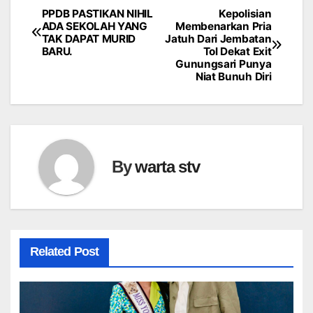
PPDB PASTIKAN NIHIL
Kepolisian
Navigasi
ADA SEKOLAH YANG
Membenarkan Pria
TAK DAPAT MURID
Jatuh Dari Jembatan
pos
BARU.
Tol Dekat Exit
Gunungsari Punya
Niat Bunuh Diri
By
warta stv
Related Post