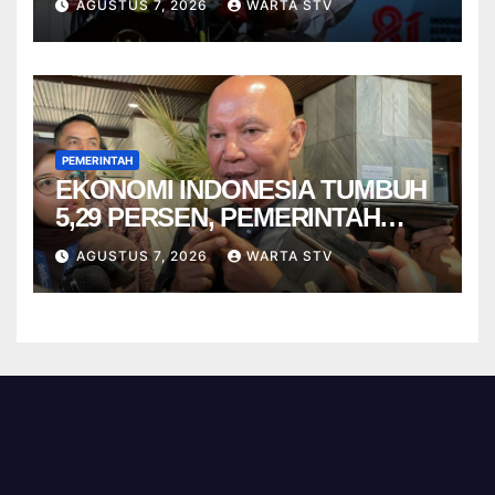
AGUSTUS 7, 2026
WARTA STV
PEMERINTAH
EKONOMI INDONESIA TUMBUH
5,29 PERSEN, PEMERINTAH
DIMINTA TAK CEPAT PUAS
AGUSTUS 7, 2026
WARTA STV