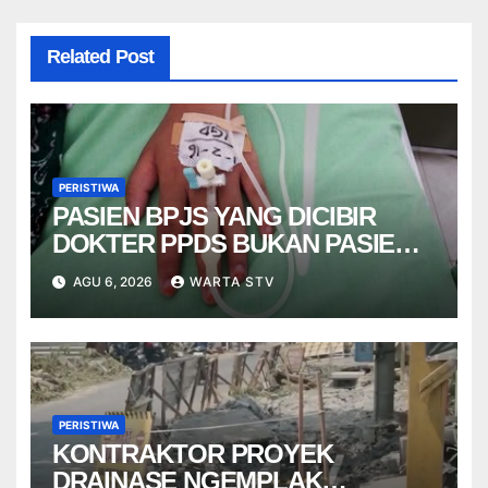
Related Post
PERISTIWA
PASIEN BPJS YANG DICIBIR
DOKTER PPDS BUKAN PASIEN
RSUP DR. SARDJITO
AGU 6, 2026
WARTA STV
PERISTIWA
KONTRAKTOR PROYEK
DRAINASE NGEMPLAK