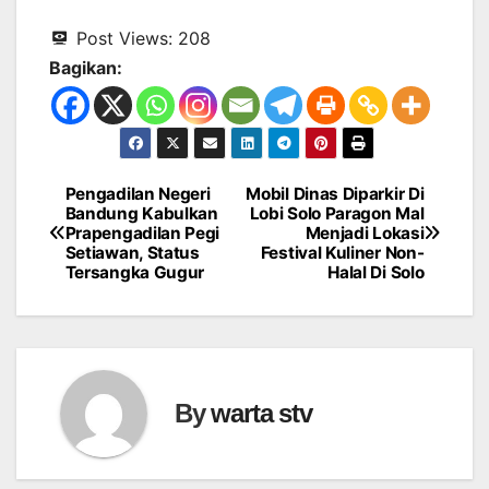
Post Views:
208
Bagikan:
Pengadilan Negeri
Mobil Dinas Diparkir Di
Navigasi
Bandung Kabulkan
Lobi Solo Paragon Mal
Prapengadilan Pegi
Menjadi Lokasi
pos
Setiawan, Status
Festival Kuliner Non-
Tersangka Gugur
Halal Di Solo
By
warta stv