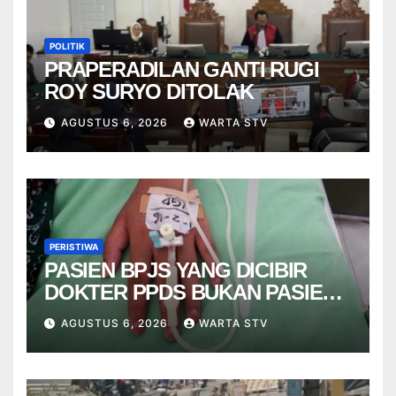
POLITIK
PRAPERADILAN GANTI RUGI
ROY SURYO DITOLAK
AGUSTUS 6, 2026
WARTA STV
PERISTIWA
PASIEN BPJS YANG DICIBIR
DOKTER PPDS BUKAN PASIEN
RSUP DR. SARDJITO
AGUSTUS 6, 2026
WARTA STV