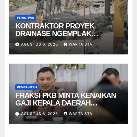
PERISTIWA
KONTRAKTOR PROYEK
DRAINASE NGEMPLAK
DISANKSI USAI WARGA
AGUSTUS 6, 2026
WARTA STV
TERPELESET
PEMERINTAH
FRAKSI PKB MINTA KENAIKAN
GAJI KEPALA DAERAH
BERBASIS KINERJA
AGUSTUS 6, 2026
WARTA STV