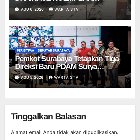
DISANKSI USAI WARGA
AGU 6, 2026
WARTA STV
TERPELESET
PERISTIWA
SEPUTAR SURABAYA
Pemkot Surabaya Tetapkan Tiga
Direksi Baru PDAM Surya
Sembada, Fokus Perkuat
AGU 5, 2026
WARTA STV
Layanan dan Kinerja
Tinggalkan Balasan
Alamat email Anda tidak akan dipublikasikan.