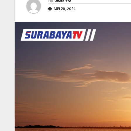
By
warta stv
MEI 29, 2024