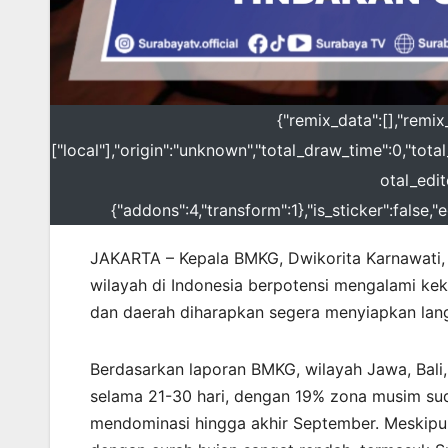
{"remix_data":[],"remix
["local"],"origin":"unknown","total_draw_time":0,"tot
otal_edit
{"addons":4,"transform":1},"is_sticker":false,
JAKARTA – Kepala BMKG, Dwikorita Karnawat
wilayah di Indonesia berpotensi mengalami ke
dan daerah diharapkan segera menyiapkan lang
Berdasarkan laporan BMKG, wilayah Jawa, Bali
selama 21-30 hari, dengan 19% zona musim su
mendominasi hingga akhir September. Meskipun