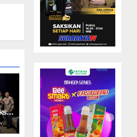
ksi
V
dan