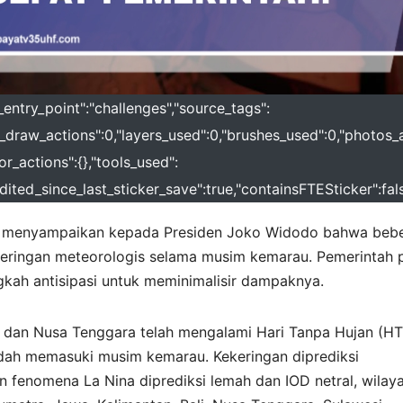
_entry_point":"challenges","source_tags":
al_draw_actions":0,"layers_used":0,"brushes_used":0,"photos_
or_actions":{},"tools_used":
"edited_since_last_sticker_save":true,"containsFTESticker":fal
i, menyampaikan kepada Presiden Joko Widodo bahwa beb
keringan meteorologis selama musim kemarau. Pemerintah 
kah antisipasi untuk meminimalisir dampaknya.
, dan Nusa Tenggara telah mengalami Hari Tanpa Hujan (H
dah memasuki musim kemarau. Kekeringan diprediksi
 fenomena La Nina diprediksi lemah dan IOD netral, wilay