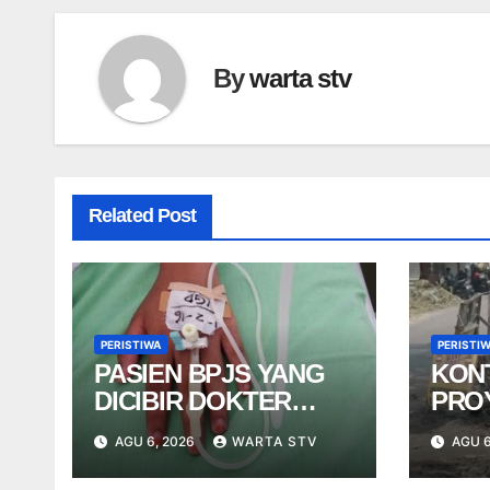
By
warta stv
Related Post
PERISTIWA
PERISTI
PASIEN BPJS YANG
KON
DICIBIR DOKTER
PRO
PPDS BUKAN PASIEN
NGE
AGU 6, 2026
WARTA STV
AGU 6
RSUP DR. SARDJITO
USA
TER