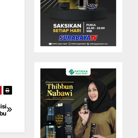
isi
abu