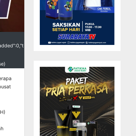
added":0,"t
se}
erapa
pusat
TH)
ah