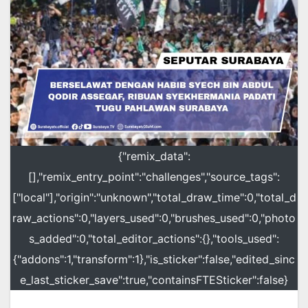
{"remix_data":
[],"remix_entry_point":"challenges","source_tags":
["local"],"origin":"unknown","total_draw_time":0,"total_d
raw_actions":0,"layers_used":0,"brushes_used":0,"photo
s_added":0,"total_editor_actions":{},"tools_used":
{"addons":1,"transform":1},"is_sticker":false,"edited_sinc
e_last_sticker_save":true,"containsFTESticker":false}