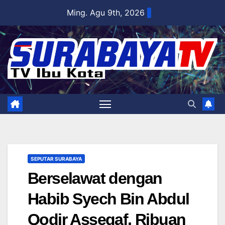
Skip
Ming. Agu 9th, 2026
to
content
SEPUTAR SURABAYA
Berselawat dengan
Habib Syech Bin Abdul
Qodir Assegaf, Ribuan