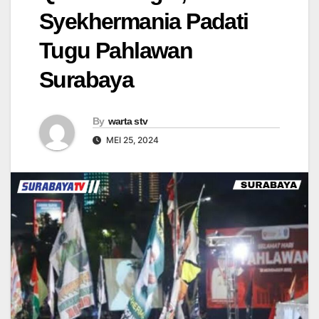
Syekhermania Padati
Tugu Pahlawan
Surabaya
By
warta stv
MEI 25, 2024