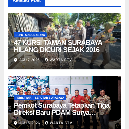
Related Post
SEPUTAR SURABAYA
47 KURSI TAMAN SURABAYA
HILANG DICURI SEJAK 2016
AGU 7, 2026
WARTA STV
PERISTIWA
SEPUTAR SURABAYA
Pemkot Surabaya Tetapkan Tiga
Direksi Baru PDAM Surya
Sembada, Fokus Perkuat
AGU 5, 2026
WARTA STV
Layanan dan Kinerja