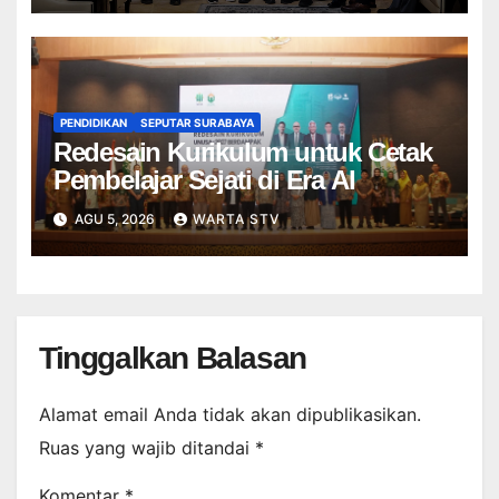
PENDIDIKAN
SEPUTAR SURABAYA
Redesain Kurikulum untuk Cetak
Pembelajar Sejati di Era AI
AGU 5, 2026
WARTA STV
Tinggalkan Balasan
Alamat email Anda tidak akan dipublikasikan.
Ruas yang wajib ditandai
*
Komentar
*