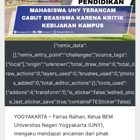
{"remix_data":
[],"remix_entry_point":"challenges","source_tags":
["local"],"origin":"unknown","total_draw_time":0,"total_d
raw_actions":0,"layers_used":0,"brushes_used":0,"photo
s_added":0,"total_editor_actions":{},"tools_used":
{"addons":4,"transform":1},"is_sticker":false,"edited_sinc
e_last_sticker_save":true,"containsFTESticker":false}
YOGYAKARTA – Farras Raihan, Ketua BEM
Universitas Negeri Yogyakarta (UNY),
mengaku mendapat ancaman dari pihak