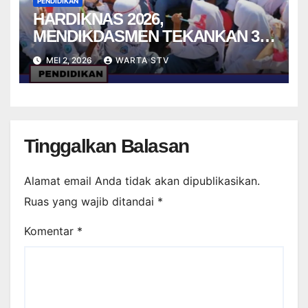
PENDIDIKAN
HARDIKNAS 2026,
MENDIKDASMEN TEKANKAN 3M
UNTUK TINGKATKAN MUTU
MEI 2, 2026
WARTA STV
PENDIDIKAN
Tinggalkan Balasan
Alamat email Anda tidak akan dipublikasikan.
Ruas yang wajib ditandai
*
Komentar
*