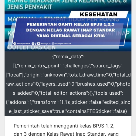
{"remix_data":
[],"remix_entry_point":"challenges","source_tags":
["local"],"origin":"unknown","total_draw_time":0,"total_d
raw_actions":0,"layers_used":0,"brushes_used":0,"photo
s_added":0,"total_editor_actions":{},"tools_used":
{"addons":1,"transform":1},"is_sticker":false,"edited_sinc
e_last_sticker_save":true,"containsFTESticker":false}
Pemerintah telah mengganti kelas BPJS 1, 2,
dan 3 dengan Kelas Rawat Inap Standar, yang