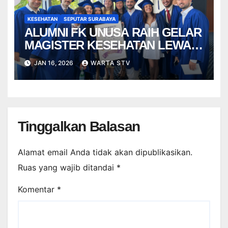
KESEHATAN
SEPUTAR SURABAYA
ALUMNI FK UNUSA RAIH GELAR
MAGISTER KESEHATAN LEWAT
BEASISWA ERASMUS MUNDUS
JAN 16, 2026
WARTA STV
Tinggalkan Balasan
Alamat email Anda tidak akan dipublikasikan.
Ruas yang wajib ditandai
*
Komentar
*