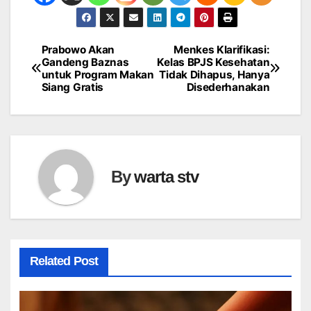
Prabowo Akan
Menkes Klarifikasi:
Navigasi
Gandeng Baznas
Kelas BPJS Kesehatan
untuk Program Makan
Tidak Dihapus, Hanya
pos
Siang Gratis
Disederhanakan
By
warta stv
Related Post