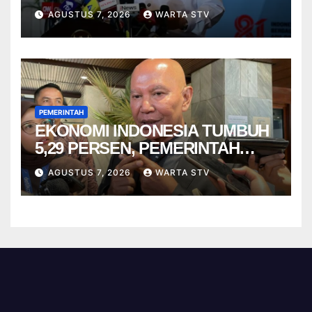
AGUSTUS 7, 2026
WARTA STV
PEMERINTAH
EKONOMI INDONESIA TUMBUH
5,29 PERSEN, PEMERINTAH
DIMINTA TAK CEPAT PUAS
AGUSTUS 7, 2026
WARTA STV