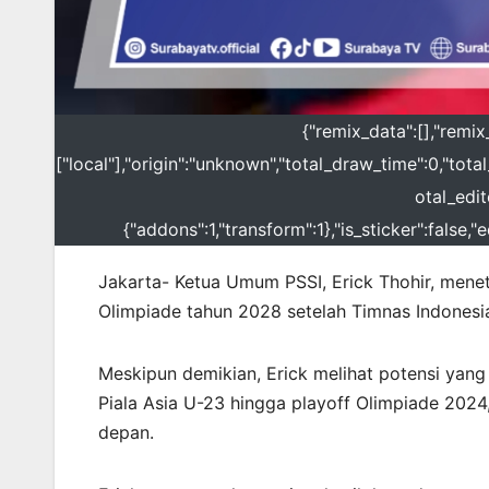
{"remix_data":[],"remix
["local"],"origin":"unknown","total_draw_time":0,"tot
otal_edit
{"addons":1,"transform":1},"is_sticker":false,
Jakarta- Ketua Umum PSSI, Erick Thohir, menet
Olimpiade tahun 2028 setelah Timnas Indonesia
Meskipun demikian, Erick melihat potensi yang
Piala Asia U-23 hingga playoff Olimpiade 202
depan.