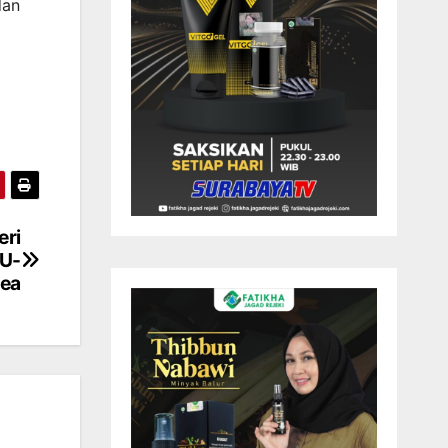
dan
eri
 U-
nea