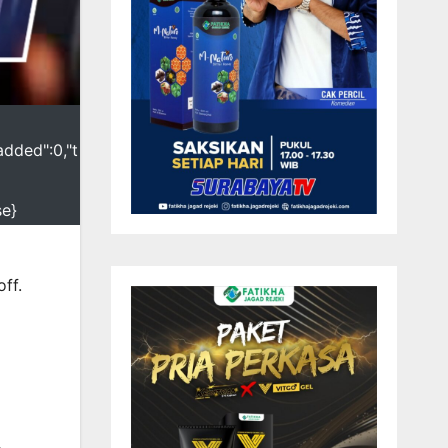
added":0,"t
se}
ff.