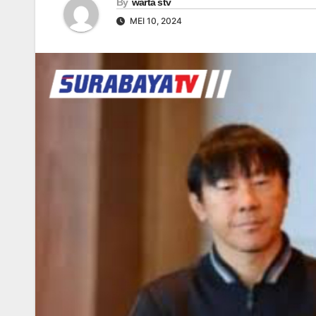
By
warta stv
MEI 10, 2024