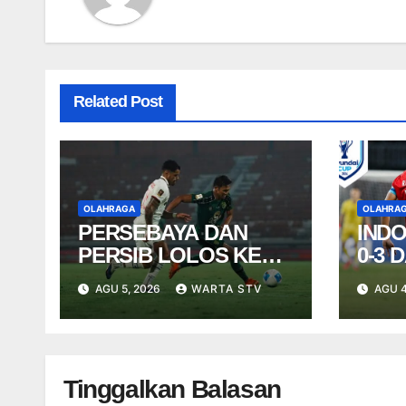
Related Post
OLAHRAGA
OLAHRA
PERSEBAYA DAN
IND
PERSIB LOLOS KE
0-3 
FINAL PIALA
PEL
AGU 5, 2026
WARTA STV
AGU 4
PRESIDEN 2026
SEMI
Tinggalkan Balasan