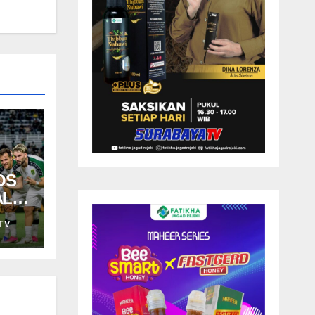
OS
ALA
TV