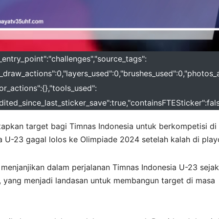
_entry_point":"challenges","source_tags":
al_draw_actions":0,"layers_used":0,"brushes_used":0,"photos_
or_actions":{},"tools_used":
"edited_since_last_sticker_save":true,"containsFTESticker":fal
apkan target bagi Timnas Indonesia untuk berkompetisi di
 U-23 gagal lolos ke Olimpiade 2024 setelah kalah di playo
 menjanjikan dalam perjalanan Timnas Indonesia U-23 sejak
4, yang menjadi landasan untuk membangun target di masa