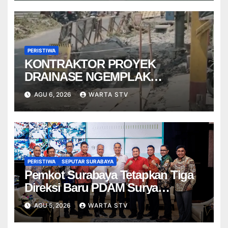
PERISTIWA
KONTRAKTOR PROYEK
DRAINASE NGEMPLAK
DISANKSI USAI WARGA
AGU 6, 2026
WARTA STV
TERPELESET
PERISTIWA
SEPUTAR SURABAYA
Pemkot Surabaya Tetapkan Tiga
Direksi Baru PDAM Surya
Sembada, Fokus Perkuat
AGU 5, 2026
WARTA STV
Layanan dan Kinerja