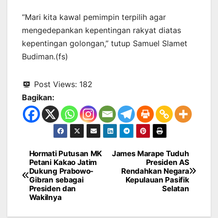
“Mari kita kawal pemimpin terpilih agar
mengedepankan kepentingan rakyat diatas
kepentingan golongan,” tutup Samuel Slamet
Budiman.(fs)
Post Views:
182
Bagikan:
Hormati Putusan MK
James Marape Tuduh
Navigasi
Petani Kakao Jatim
Presiden AS
Dukung Prabowo-
Rendahkan Negara
pos
Gibran sebagai
Kepulauan Pasifik
Presiden dan
Selatan
Wakilnya