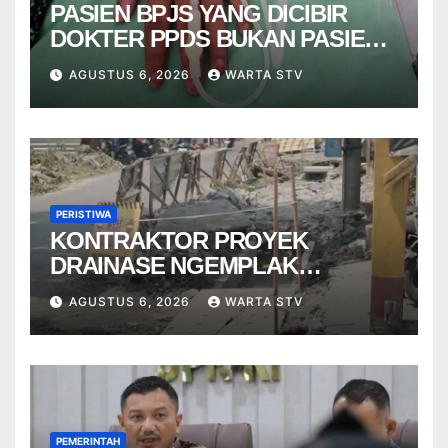
PASIEN BPJS YANG DICIBIR
DOKTER PPDS BUKAN PASIEN
RSUP DR. SARDJITO
AGUSTUS 6, 2026
WARTA STV
PERISTIWA
KONTRAKTOR PROYEK
DRAINASE NGEMPLAK
DISANKSI USAI WARGA
AGUSTUS 6, 2026
WARTA STV
TERPELESET
PEMERINTAH