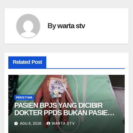
By
warta stv
Related Post
PERISTIWA
PASIEN BPJS YANG DICIBIR
DOKTER PPDS BUKAN PASIEN
RSUP DR. SARDJITO
AGU 6, 2026
WARTA STV