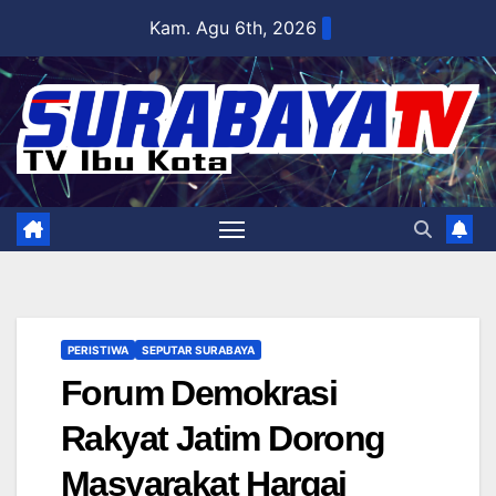
Skip
Kam. Agu 6th, 2026
to
content
PERISTIWA
SEPUTAR SURABAYA
Forum Demokrasi
Rakyat Jatim Dorong
Masyarakat Hargai