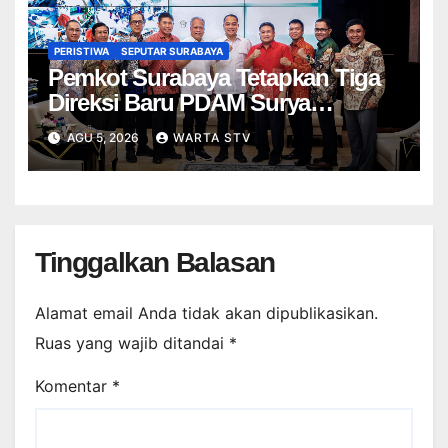
PERISTIWA
SEPUTAR SURABAYA
Pemkot Surabaya Tetapkan Tiga
Direksi Baru PDAM Surya
Sembada, Fokus Perkuat
AGU 5, 2026
WARTA STV
Layanan dan Kinerja
Tinggalkan Balasan
Alamat email Anda tidak akan dipublikasikan.
Ruas yang wajib ditandai
*
Komentar
*