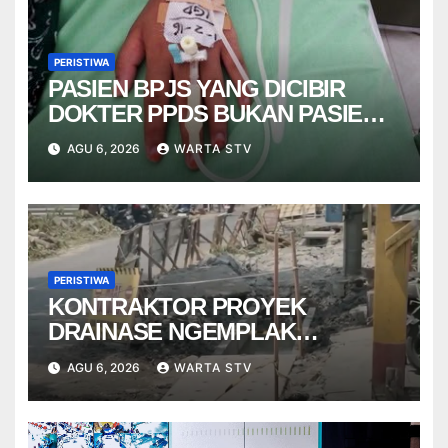
PERISTIWA
PASIEN BPJS YANG DICIBIR
DOKTER PPDS BUKAN PASIEN
RSUP DR. SARDJITO
AGU 6, 2026
WARTA STV
PERISTIWA
KONTRAKTOR PROYEK
DRAINASE NGEMPLAK
DISANKSI USAI WARGA
AGU 6, 2026
WARTA STV
TERPELESET