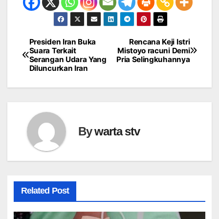
Presiden Iran Buka
Rencana Keji Istri
Navigasi
Suara Terkait
Mistoyo racuni Demi
Serangan Udara Yang
Pria Selingkuhannya
pos
Diluncurkan Iran
By
warta stv
Related Post