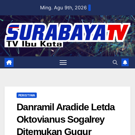
Skip
Ming. Agu 9th, 2026
to
content
PERISTIWA
Danramil Aradide Letda
Oktovianus Sogalrey
Ditemukan Gugur