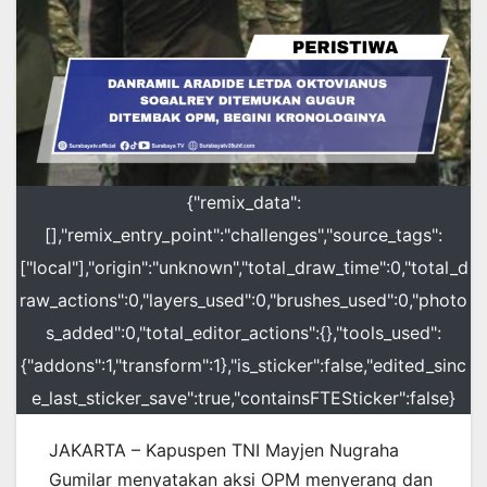
{"remix_data":
[],"remix_entry_point":"challenges","source_tags":
["local"],"origin":"unknown","total_draw_time":0,"total_d
raw_actions":0,"layers_used":0,"brushes_used":0,"photo
s_added":0,"total_editor_actions":{},"tools_used":
{"addons":1,"transform":1},"is_sticker":false,"edited_sinc
e_last_sticker_save":true,"containsFTESticker":false}
JAKARTA – Kapuspen TNI Mayjen Nugraha
Gumilar menyatakan aksi OPM menyerang dan