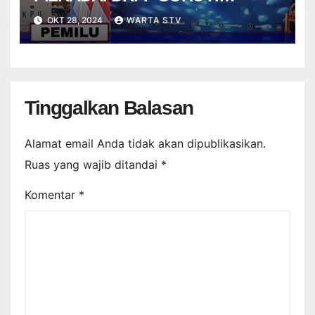
KEDEKATAN
OKT 28, 2024
WARTA STV
PENYELENGGARAAN DENGAN
PESERTA
Tinggalkan Balasan
Alamat email Anda tidak akan dipublikasikan.
Ruas yang wajib ditandai
*
Komentar
*