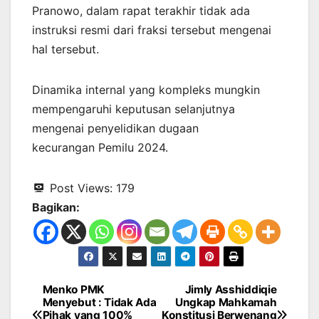
Pranowo, dalam rapat terakhir tidak ada
instruksi resmi dari fraksi tersebut mengenai
hal tersebut.
Dinamika internal yang kompleks mungkin
mempengaruhi keputusan selanjutnya
mengenai penyelidikan dugaan
kecurangan Pemilu 2024.
Post Views:
179
Bagikan:
Menko PMK
Jimly Asshiddiqie
Navigasi
Menyebut : Tidak Ada
Ungkap Mahkamah
Pihak yang 100%
Konstitusi Berwenang