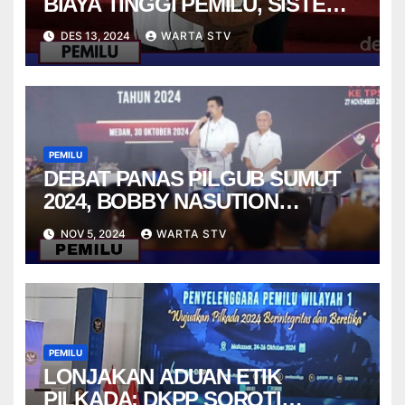
BIAYA TINGGI PEMILU, SISTEM
YANG PERLU DIREVISI?
DES 13, 2024
WARTA STV
PEMILU
DEBAT PANAS PILGUB SUMUT
2024, BOBBY NASUTION
TANTANG EDY RAHMAYADI
NOV 5, 2024
WARTA STV
SOAL ANGGARAN KESEHATAN
DAN PEMBELIAN MEDAN CLUB
PEMILU
LONJAKAN ADUAN ETIK
PILKADA: DKPP SOROTI