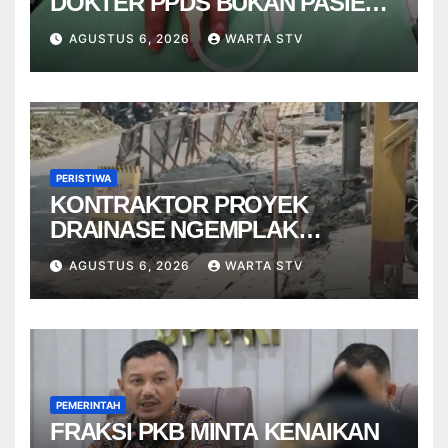
DOKTER PPDS BUKAN PASIEN
RSUP DR. SARDJITO
AGUSTUS 6, 2026
WARTA STV
PERISTIWA
KONTRAKTOR PROYEK
DRAINASE NGEMPLAK
DISANKSI USAI WARGA
AGUSTUS 6, 2026
WARTA STV
TERPELESET
PEMERINTAH
FRAKSI PKB MINTA KENAIKAN