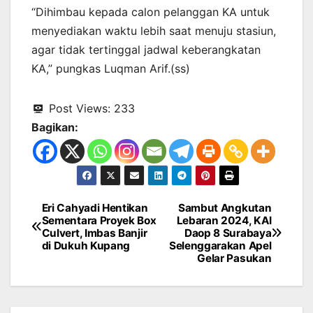
“Dihimbau kepada calon pelanggan KA untuk
menyediakan waktu lebih saat menuju stasiun,
agar tidak tertinggal jadwal keberangkatan
KA,” pungkas Luqman Arif.(ss)
Post Views:
233
Bagikan:
Eri Cahyadi Hentikan
Sambut Angkutan
Navigasi
Sementara Proyek Box
Lebaran 2024, KAI
Culvert, Imbas Banjir
Daop 8 Surabaya
pos
di Dukuh Kupang
Selenggarakan Apel
Gelar Pasukan