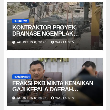
PERISTIWA
KONTRAKTOR PROYEK
DRAINASE NGEMPLAK
DISANKSI USAI WARGA
AGUSTUS 6, 2026
WARTA STV
TERPELESET
PEMERINTAH
FRAKSI PKB MINTA KENAIKAN
GAJI KEPALA DAERAH
BERBASIS KINERJA
AGUSTUS 6, 2026
WARTA STV