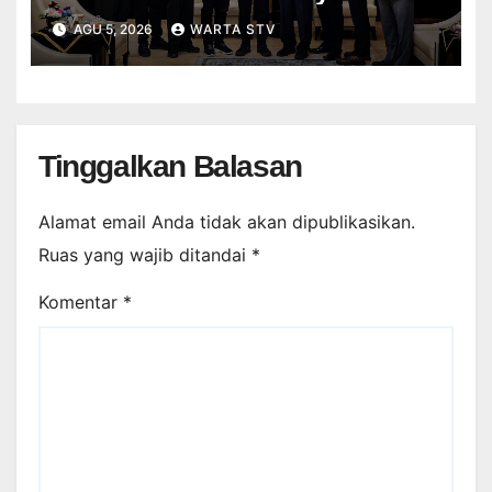
Sembada, Fokus Perkuat
AGU 5, 2026
WARTA STV
Layanan dan Kinerja
Tinggalkan Balasan
Alamat email Anda tidak akan dipublikasikan.
Ruas yang wajib ditandai
*
Komentar
*