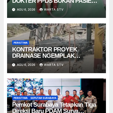
DOKTER PPDS BUKAN PASIEN
RSUP DR. SARDJITO
AGU 6, 2026
WARTA STV
PERISTIWA
KONTRAKTOR PROYEK
DRAINASE NGEMPLAK
DISANKSI USAI WARGA
AGU 6, 2026
WARTA STV
TERPELESET
PERISTIWA
SEPUTAR SURABAYA
Pemkot Surabaya Tetapkan Tiga
Direksi Baru PDAM Surya