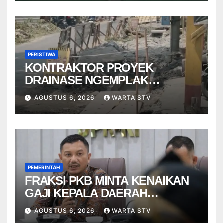
PERISTIWA
KONTRAKTOR PROYEK
DRAINASE NGEMPLAK
DISANKSI USAI WARGA
AGUSTUS 6, 2026
WARTA STV
TERPELESET
PEMERINTAH
FRAKSI PKB MINTA KENAIKAN
GAJI KEPALA DAERAH
BERBASIS KINERJA
AGUSTUS 6, 2026
WARTA STV