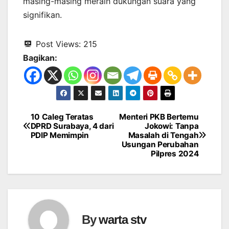
masing-masing meraih dukungan suara yang
signifikan.
Post Views:
215
Bagikan:
10 Caleg Teratas
Menteri PKB Bertemu
Navigasi
DPRD Surabaya, 4 dari
Jokowi: Tanpa
PDIP Memimpin
Masalah di Tengah
pos
Usungan Perubahan
Pilpres 2024
By
warta stv