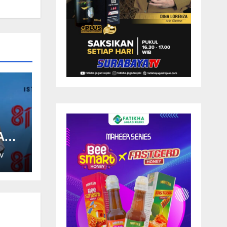
API
V