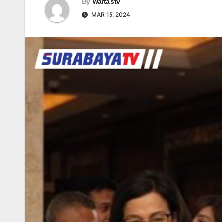
By
warta stv
MAR 15, 2024