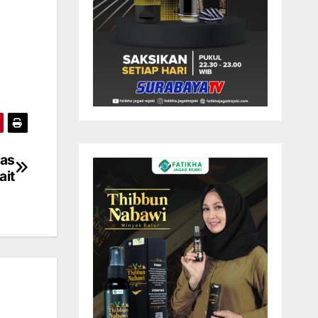
kas
ait