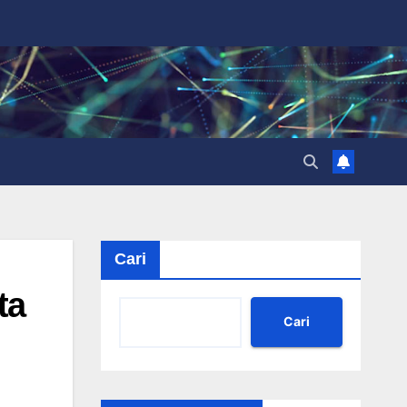
Cari
ta
Cari