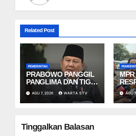
Related Post
PEMERINTAH
PEMERIN
PRABOWO PANGGIL
MPR
PANGLIMA DAN TIGA
RES
KEPALA STAF TNI
SOA
AGU 7, 2026
WARTA STV
AGU 7
Tinggalkan Balasan