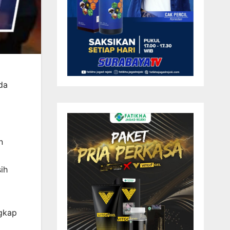
da
n
ih
ngkap