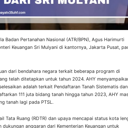
ala Badan Pertanahan Nasional (ATR/BPN), Agus Harimurti
eri Keuangan Sri Mulyani di kantornya, Jakarta Pusat, pa
an dari bendahara negara terkait beberapa program di
ang telah ditetapkan untuk tahun 2024. AHY menyampaika
elesaikan adalah terkait Pendaftaran Tanah Sistematis dan
aftarkan 111 juta bidang tanah hingga tahun 2023, AHY mas
ang tanah lagi pada PTSL.
ail Tata Ruang (RDTR) dan upaya mencapai status kota le
n dukungan anggaran dari Kementerian Keuangan untuk