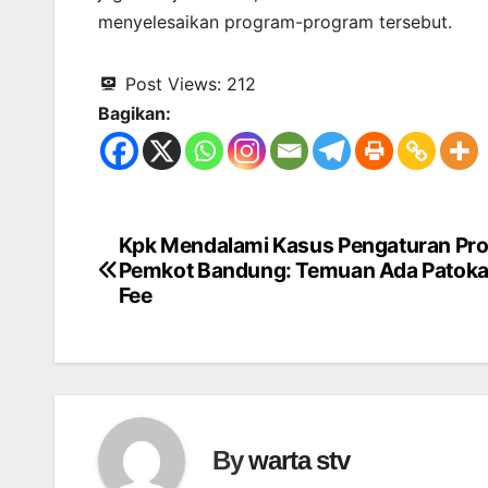
menyelesaikan program-program tersebut.
Post Views:
212
Bagikan:
Kpk Mendalami Kasus Pengaturan Pr
Navigasi
Pemkot Bandung: Temuan Ada Patokan
pos
Fee
By
warta stv