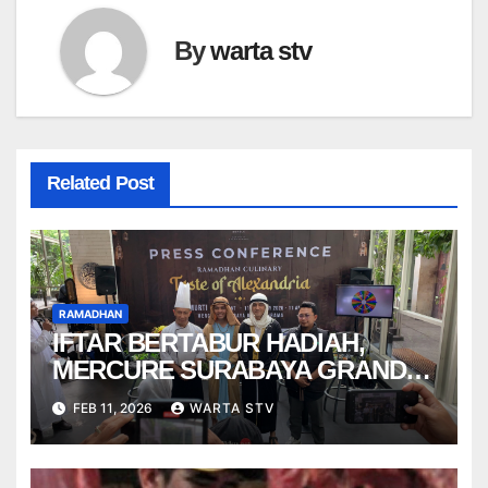
By
warta stv
Related Post
RAMADHAN
IFTAR BERTABUR HADIAH,
MERCURE SURABAYA GRAND
MIRAMA USUNG TEMA “TASTE
FEB 11, 2026
WARTA STV
OF ALEXANDRIA”