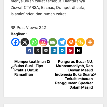
menyalurkan zakat tersebut. Diantaranya
Ziswaf CTARSA, Baznas, Dompet dhuafa,
Islamicfinder, dan rumah zakat
Post Views:
242
Bagikan:
Memperkuat Iman Di
Pengurus Besar NU,
Navigasi
Bulan Suci : Tips
Muhammadiyah, Dan
Praktis Untuk
Dewan Masjid
pos
Ramadhan
Indonesia Buka Suara
Terkait Imbauan
Penggunaan Speaker
Dalam Masjid