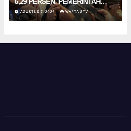
5,29 PERSEN, PEMERINTAH
DIMINTA TAK CEPAT PUAS
AGUSTUS 7, 2026
WARTA STV