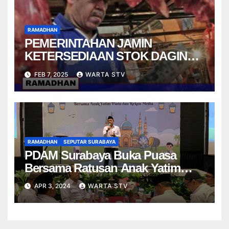
RAMADHAN
PEMERINTAHAN JAMIN
KETERSEDIAAN STOK DAGING
UNTUK RAMADHAN DAN
FEB 7, 2025
WARTA STV
LEBARAN
RAMADHAN
SEPUTAR SURABAYA
PDAM Surabaya Buka Puasa
Bersama Ratusan Anak Yatim
Piatu
APR 3, 2024
WARTA STV