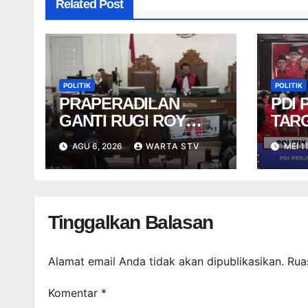
Related Post
POLITIK
POLITIK
PRAPERADILAN
PDI
GANTI RUGI ROY
TAR
SURYO DITOLAK
KURS
AGU 6, 2026
WARTA STV
MEI 1
SUR
PEMI
Tinggalkan Balasan
Alamat email Anda tidak akan dipublikasikan.
Rua
Komentar
*