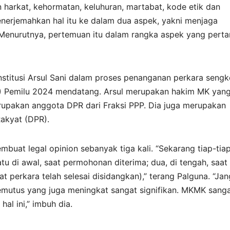
arkat, kehormatan, keluhuran, martabat, kode etik dan
nerjemahkan hal itu ke dalam dua aspek, yakni menjaga
. Menurutnya, pertemuan itu dalam rangka aspek yang pert
stitusi Arsul Sani dalam proses penanganan perkara sengk
U) Pemilu 2024 mendatang. Arsul merupakan hakim MK yan
erupakan anggota DPR dari Fraksi PPP. Dia juga merupakan
akyat (DPR).
embuat legal opinion sebanyak tiga kali. “Sekarang tiap-tia
atu di awal, saat permohonan diterima; dua, di tengah, saat
at perkara telah selesai disidangkan),” terang Palguna. “Ja
emutus yang juga meningkat sangat signifikan. MKMK sang
hal ini,” imbuh dia.