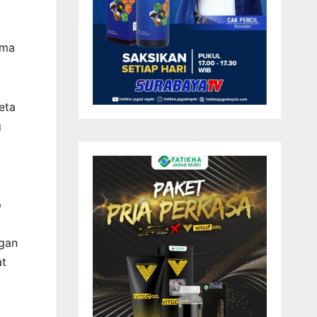
ama
eta
g
p
ngan
at