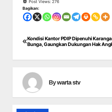
Post Views:
276
Bagikan:
Kondisi Kantor PDIP Dipenuhi Karang
Navigasi
Bunga, Gaungkan Dukungan Hak Ang
pos
By
warta stv