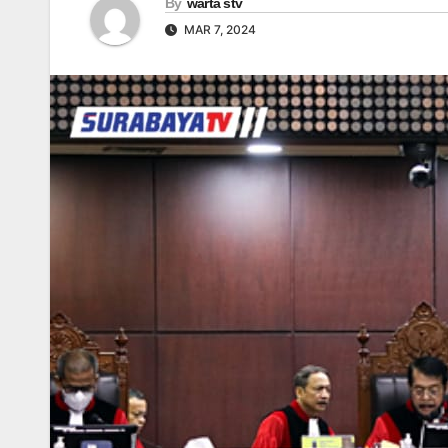
By
warta stv
MAR 7, 2024