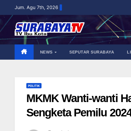
Skip
Jum. Agu 7th, 2026
to
content
NEWS
SEPUTAR SURABAYA
L
POLITIK
MKMK Wanti-wanti Ha
Sengketa Pemilu 202