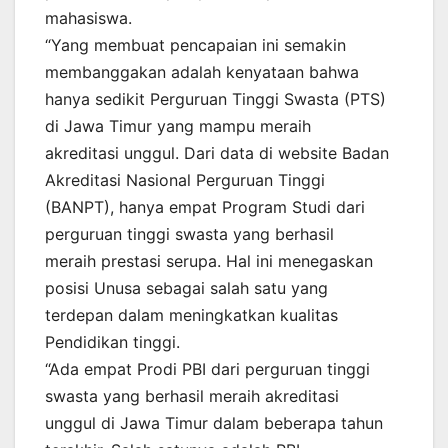
mahasiswa.
“Yang membuat pencapaian ini semakin
membanggakan adalah kenyataan bahwa
hanya sedikit Perguruan Tinggi Swasta (PTS)
di Jawa Timur yang mampu meraih
akreditasi unggul. Dari data di website Badan
Akreditasi Nasional Perguruan Tinggi
(BANPT), hanya empat Program Studi dari
perguruan tinggi swasta yang berhasil
meraih prestasi serupa. Hal ini menegaskan
posisi Unusa sebagai salah satu yang
terdepan dalam meningkatkan kualitas
Pendidikan tinggi.
“Ada empat Prodi PBI dari perguruan tinggi
swasta yang berhasil meraih akreditasi
unggul di Jawa Timur dalam beberapa tahun