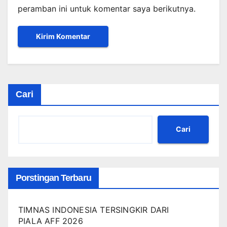
peramban ini untuk komentar saya berikutnya.
Cari
Cari
Porstingan Terbaru
TIMNAS INDONESIA TERSINGKIR DARI
PIALA AFF 2026