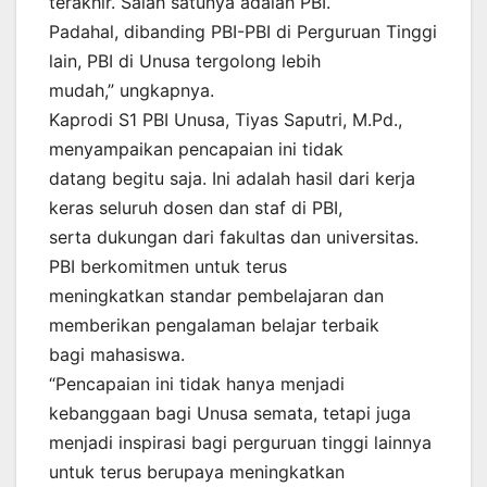
terakhir. Salah satunya adalah PBI.
Padahal, dibanding PBI-PBI di Perguruan Tinggi
lain, PBI di Unusa tergolong lebih
mudah,” ungkapnya.
Kaprodi S1 PBI Unusa, Tiyas Saputri, M.Pd.,
menyampaikan pencapaian ini tidak
datang begitu saja. Ini adalah hasil dari kerja
keras seluruh dosen dan staf di PBI,
serta dukungan dari fakultas dan universitas.
PBI berkomitmen untuk terus
meningkatkan standar pembelajaran dan
memberikan pengalaman belajar terbaik
bagi mahasiswa.
“Pencapaian ini tidak hanya menjadi
kebanggaan bagi Unusa semata, tetapi juga
menjadi inspirasi bagi perguruan tinggi lainnya
untuk terus berupaya meningkatkan