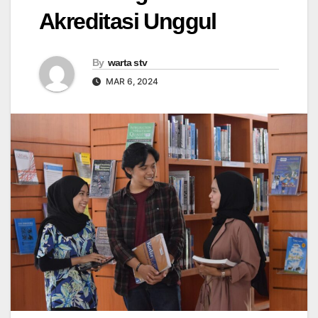
Akreditasi Unggul
By
warta stv
MAR 6, 2024