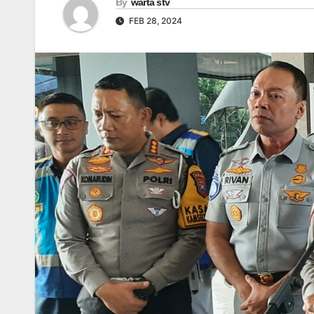
By
warta stv
FEB 28, 2024