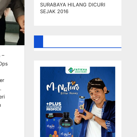
SURABAYA HILANG DICURI
SEJAK 2016
 –
 Ops
er
.
eri
n