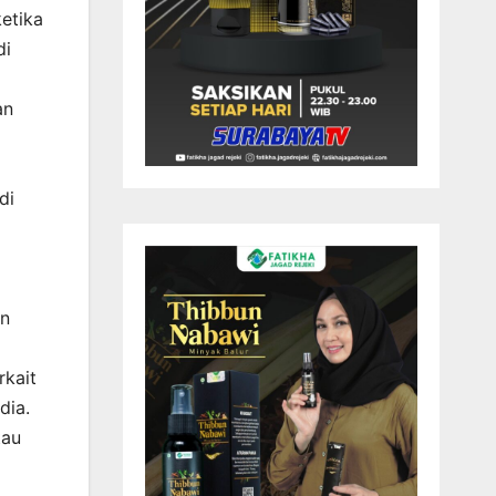
etika
di
an
di
an
rkait
dia.
tau