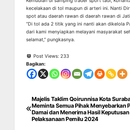
Kemudian di samping trader sport tadi, Korlan
kecelakaan di tol maupun di arteri ini. Nanti
spot atau daerah rawan di daerah rawan di Jat
“Di tol ada 2 titik yang ini nanti akan dikelol
dari kami menyiapkan melayani masyarakat se
selamat,” pungkasnya.
Post Views:
233
Bagikan:
Majelis Taklim Qoirunnisa Kota Surab
Navigasi
Meminta Semua Pihak Menyebarkan 
pos
Damai dan Menerima Hasil Keputusan
Pelaksanaan Pemilu 2024