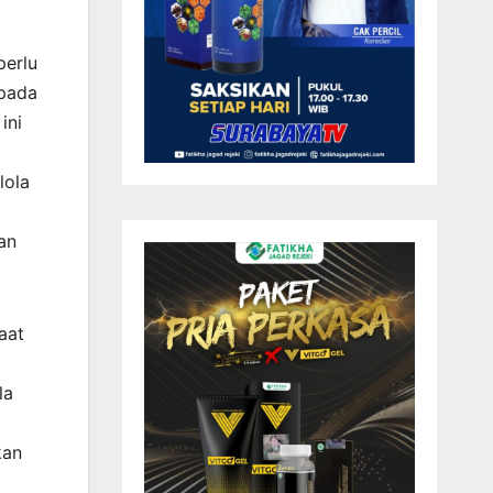
perlu
 pada
ini
lola
an
aat
la
kan