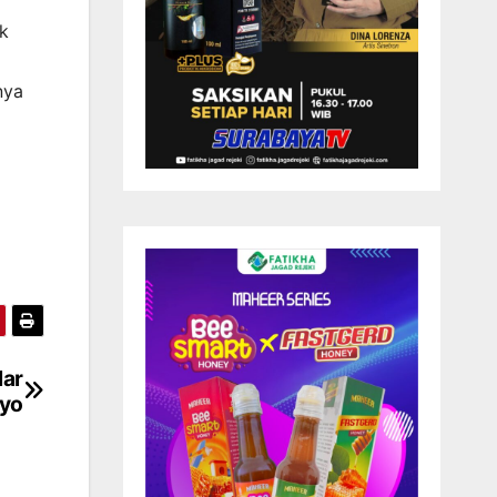
ck
nya
lar
oyo