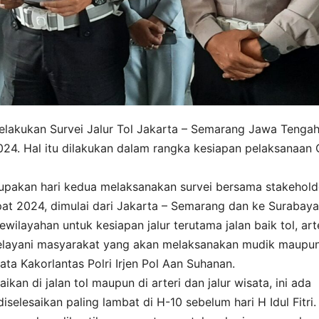
melakukan Survei Jalur Tol Jakarta – Semarang Jawa Tengah
024. Hal itu dilakukan dalam rangka kesiapan pelaksanaan
erupakan hari kedua melaksanakan survei bersama stakehold
upat 2024, dimulai dari Jakarta – Semarang dan ke Surabaya
ilayahan untuk kesiapan jalur terutama jalan baik tol, art
 melayani masyarakat yang akan melaksanakan mudik maupu
ata Kakorlantas Polri Irjen Pol Aan Suhanan.
n di jalan tol maupun di arteri dan jalur wisata, ini ada
selesaikan paling lambat di H-10 sebelum hari H Idul Fitri.