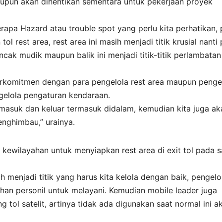
tupun akan dihentikan sementara untuk pekerjaan proyek
apa Hazard atau trouble spot yang perlu kita perhatikan, 
tol rest area, rest area ini masih menjadi titik krusial nanti
cak mudik maupun balik ini menjadi titik-titik perlambatan 
erkomitmen dengan para pengelola rest area maupun penge
ngelola pengaturan kendaraan.
masuk dan keluar termasuk didalam, kemudian kita juga ak
enghimbau,” urainya.
kewilayahan untuk menyiapkan rest area di exit tol pada s
h menjadi titik yang harus kita kelola dengan baik, pengelo
an personil untuk melayani. Kemudian mobile leader juga
tol satelit, artinya tidak ada digunakan saat normal ini a