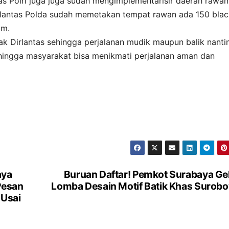
tas Polri juga juga sudah mengimplementarisir daerah rawan
 Dirlantas Polda sudah memetakan tempat rawan ada 150 bla
im.
a Pak Dirlantas sehingga perjalanan mudik maupun balik nanti
hingga masyarakat bisa menikmati perjalanan aman dan
aya
Buruan Daftar! Pemkot Surabaya Ge
Pesan
Lomba Desain Motif Batik Khas Surob
 Usai