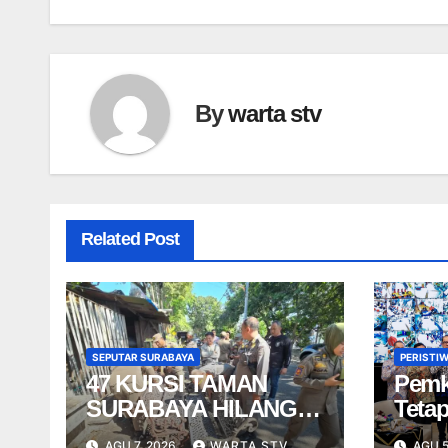
By
warta stv
Related Post
SEPUTAR SURABAYA
PERISTI
47 KURSI TAMAN
Pemk
SURABAYA HILANG
Tetap
DICURI SEJAK 2016
Baru
AGU 7, 2026
WARTA STV
AGU 5