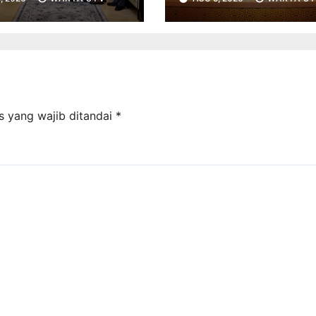
ada, Fokus
Era AI
uat Layanan dan
ja
s yang wajib ditandai
*