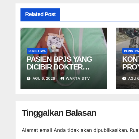
Related Post
PERISTIWA
PERISTI
PASIEN BPJS YANG
KON
DICIBIR DOKTER
PRO
PPDS BUKAN PASIEN
NGE
AGU 6, 2026
WARTA STV
AGU 6
RSUP DR. SARDJITO
USA
TER
Tinggalkan Balasan
Alamat email Anda tidak akan dipublikasikan.
Rua