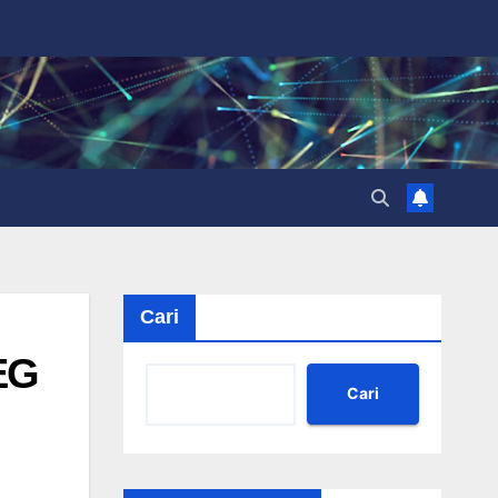
Cari
EG
Cari