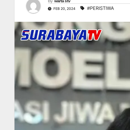
By
warta stv
#PERISTIWA
FEB 20, 2024