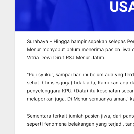
Surabaya – Hingga hampir sepekan selepas Pe
Menur menyebut belum menerima pasien jiwa calo
Vitria Dewi Dirut RSJ Menur Jatim.
“Puji syukur, sampai hari ini belum ada yng ter
sehat. (Timses juga) tidak ada, Kami kan ada d
penyelenggara KPU. (Data) itu kesehatan seca
melaporkan juga. Di Menur semuanya aman,” ka
Sementara terkait jumlah pasien jiwa, dari pa
seperti fenomena belakangan yang terjadi, tan