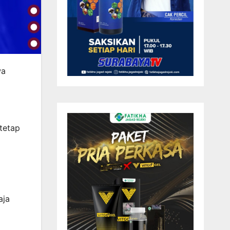
wa
 tetap
aja