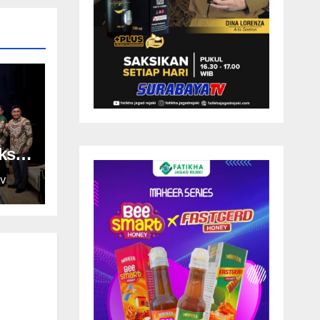
ksi
V
dan