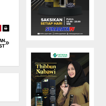
AN
ST