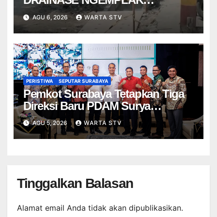
DISANKSI USAI WARGA
AGU 6, 2026
WARTA STV
TERPELESET
PERISTIWA
SEPUTAR SURABAYA
Pemkot Surabaya Tetapkan Tiga
Direksi Baru PDAM Surya
Sembada, Fokus Perkuat
AGU 5, 2026
WARTA STV
Layanan dan Kinerja
Tinggalkan Balasan
Alamat email Anda tidak akan dipublikasikan.