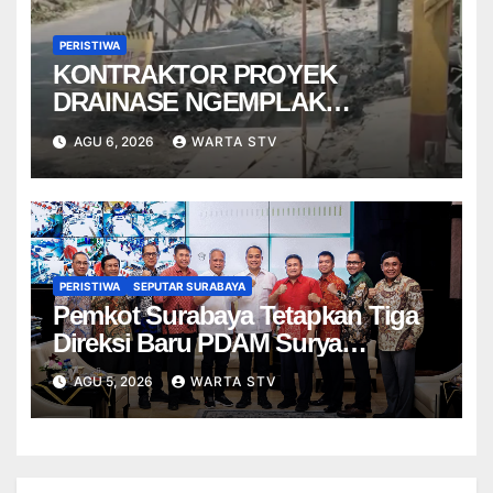
PERISTIWA
KONTRAKTOR PROYEK
DRAINASE NGEMPLAK
DISANKSI USAI WARGA
AGU 6, 2026
WARTA STV
TERPELESET
PERISTIWA
SEPUTAR SURABAYA
Pemkot Surabaya Tetapkan Tiga
Direksi Baru PDAM Surya
Sembada, Fokus Perkuat
AGU 5, 2026
WARTA STV
Layanan dan Kinerja