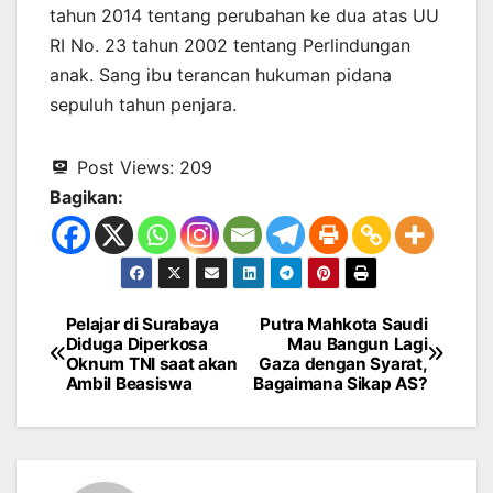
tahun 2014 tentang perubahan ke dua atas UU
RI No. 23 tahun 2002 tentang Perlindungan
anak. Sang ibu terancan hukuman pidana
sepuluh tahun penjara.
Post Views:
209
Bagikan:
Pelajar di Surabaya
Putra Mahkota Saudi
Navigasi
Diduga Diperkosa
Mau Bangun Lagi
Oknum TNI saat akan
Gaza dengan Syarat,
pos
Ambil Beasiswa
Bagaimana Sikap AS?