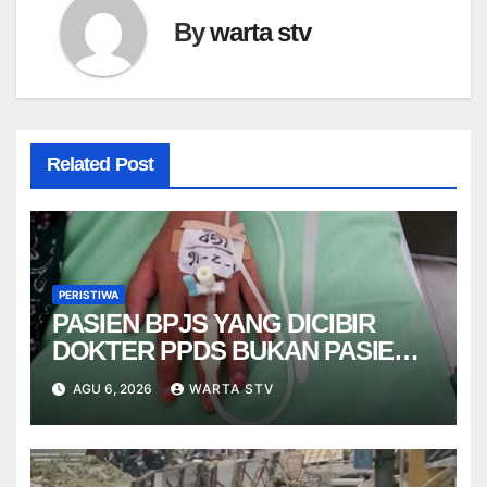
By
warta stv
Related Post
PERISTIWA
PASIEN BPJS YANG DICIBIR
DOKTER PPDS BUKAN PASIEN
RSUP DR. SARDJITO
AGU 6, 2026
WARTA STV