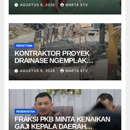
RSUP DR. SARDJITO
AGUSTUS 6, 2026
WARTA STV
PERISTIWA
KONTRAKTOR PROYEK
DRAINASE NGEMPLAK
DISANKSI USAI WARGA
AGUSTUS 6, 2026
WARTA STV
TERPELESET
PEMERINTAH
FRAKSI PKB MINTA KENAIKAN
GAJI KEPALA DAERAH